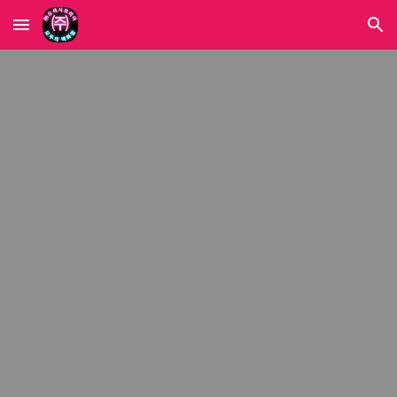
Skip to main content
Skip to navigation